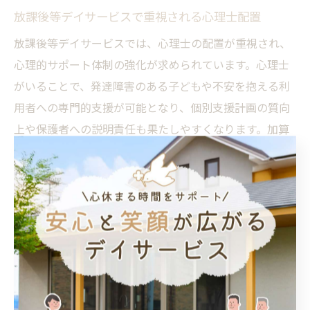
放課後等デイサービスで重視される心理士配置
放課後等デイサービスでは、心理士の配置が重視され、
心理的サポート体制の強化が求められています。心理士
がいることで、発達障害のある子どもや不安を抱える利
用者への専門的支援が可能となり、個別支援計画の質向
上や保護者への説明責任も果たしやすくなります。加算
算定の要件にも直結しているため、施設運営上も大きな
ポイントです。
現場では、心理士によるアセスメントや保護者面談、チ
ーム内のカンファレンスなど多岐にわたる業務を担いま
す。利用者の小さな変化を見逃さず、安心して過ごせる
環境づくりに寄与する役割も重要です。実際に、心理士
が配置されたことで、子どもが通所を楽しみにするよう
になった、問題行動が減ったなどの成功事例も報告され