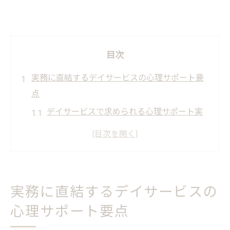
目次
実務に直結するデイサービスの心理サポート要
点
デイサービスで求められる心理サポート実
務の全体像
放課後等デイサービス現場での心理士配置
の意義
心理指導担当職員の要件と質の高い支援実
実務に直結するデイサービスの
践例
心理サポート要点
心理担当職員が加算取得に向けて果たす役
割