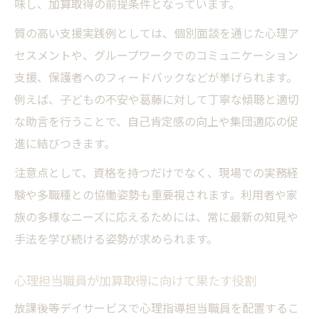
味し、加算取得の前提条件となっています。
心理的サポートが利用者や保護者にもたら
質の高い支援実践例としては、個別面談を通じた心理ア
す変化
セスメントや、グループワークでのコミュニケーション
加算取得に直結する支援の質向上ポイント
支援、保護者へのフィードバックなどが挙げられます。
現場で役立つ心理士とデイサービス支援の最適
例えば、子どもの不安や葛藤に対して丁寧な傾聴と適切
解
な助言を行うことで、自己肯定感の向上や集団適応の促
デイサービスにおける心理士活用の最適な
進に結びつきます。
方法論
注意点として、資格を持つだけでなく、現場での実務経
心理サポート体制強化に必要な支援と加算
験や多職種との協働姿勢も重要視されます。利用者や家
対策
族の多様なニーズに応えるためには、常に最新の知見や
放課後等デイサービス現場で求められる実
手法を学び続ける姿勢が求められます。
務力とは
心理指導担当職員の専門性を活かす支援事
心理担当職員が加算取得に向けて果たす役割
例
放課後等デイサービスで心理指導担当職員を配置するこ