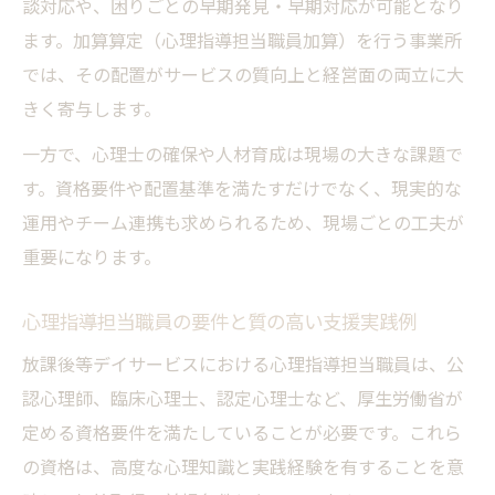
心理指導担当職員加算と配置要件のポイン
談対応や、困りごとの早期発見・早期対応が可能となり
ト解説
ます。加算算定（心理指導担当職員加算）を行う事業所
では、その配置がサービスの質向上と経営面の両立に大
公認心理師や臨床心理士の効果的な活用法
きく寄与します。
放課後等デイサービスでの心理士配置の工
夫
一方で、心理士の確保や人材育成は現場の大きな課題で
加算単位を意識した心理担当職員の配置戦
す。資格要件や配置基準を満たすだけでなく、現実的な
略
運用やチーム連携も求められるため、現場ごとの工夫が
重要になります。
心理指導担当職員の支援が現場にもたらす効果
デイサービス現場で心理指導担当職員が果
心理指導担当職員の要件と質の高い支援実践例
たす役割
放課後等デイサービスにおける心理指導担当職員は、公
心理士による支援が加算や評価に与える影
認心理師、臨床心理士、認定心理士など、厚生労働省が
響
定める資格要件を満たしていることが必要です。これら
放課後等デイサービスでの実践的な支援成
の資格は、高度な心理知識と実践経験を有することを意
果とは