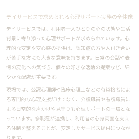
現場で役立つデイサービス心理士の支援の
デイサービスで求められる心理サポート実務の全体像
実態
デイサービスでは、利用者一人ひとりの心の状態や生活
放課後等デイサービス心理職の資格要件徹底解
背景に寄り添った心理サポートが求められています。心
説
理的な安定や安心感の提供は、認知症の方や人付き合い
デイサービス心理職に必要な資格要件を整
が苦手な方にも大きな意味を持ちます。日常の会話や表
理
情の変化への気づき、個々の好きな活動の提案など、細
公認心理師や認定心理士の取得メリットと
やかな配慮が重要です。
は
現場では、公認心理師や臨床心理士などの有資格者によ
心理指導担当職員に求められる学歴と実務
る専門的な心理支援だけでなく、介護職員や看護職員に
経験
よる日常的な声かけや見守りも心理サポートの一環とな
加算算定に必須となる心理担当職員の資格
っています。多職種が連携し、利用者の心身両面を支え
例
る体制を整えることが、安定したサービス提供につなが
放課後等デイサービスで重視される心理士
ります。