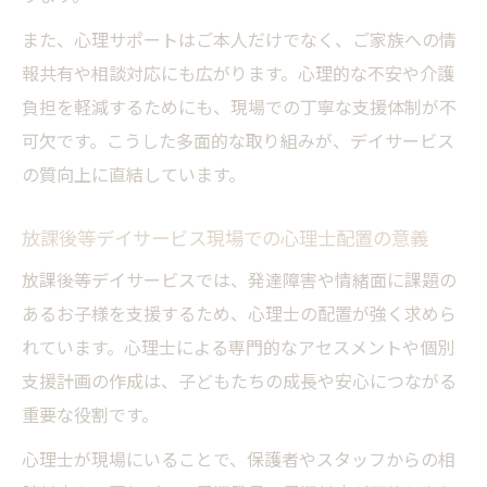
配置
また、心理サポートはご本人だけでなく、ご家族への情
心理的サポートとは何か現場目線で整理
報共有や相談対応にも広がります。心理的な不安や介護
デイサービス現場での心理的サポートの具
負担を軽減するためにも、現場での丁寧な支援体制が不
体例
可欠です。こうした多面的な取り組みが、デイサービス
心理的サポートの意義と放課後等デイサー
の質向上に直結しています。
ビスの特徴
心理指導担当職員の支援が担う役割の整理
放課後等デイサービス現場での心理士配置の意義
加算や単位につながる心理的支援の視点と
放課後等デイサービスでは、発達障害や情緒面に課題の
は
あるお子様を支援するため、心理士の配置が強く求めら
現場で活用される心理士の支援手法と工夫
れています。心理士による専門的なアセスメントや個別
加算取得へ導く心理担当職員配置の工夫
支援計画の作成は、子どもたちの成長や安心につながる
重要な役割です。
デイサービス加算取得を目指す職員配置の
最適解
心理士が現場にいることで、保護者やスタッフからの相